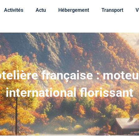
Activités
Actu
Hébergement
Transport
V
telière française : mote
international florissant