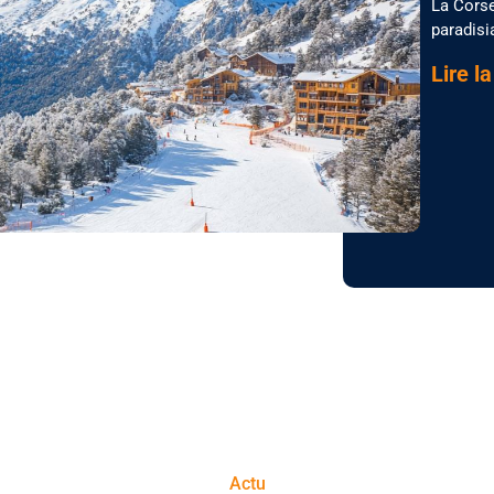
La Corse
paradisi
Lire la
Actu