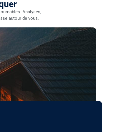
nquer
ournables. Analyses,
asse autour de vous.
Les meille
Pour saisi