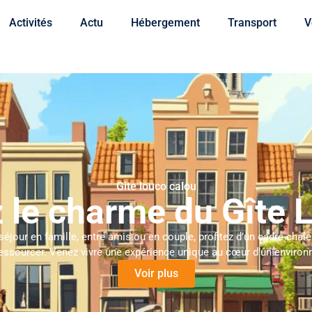
Activités
Actu
Hébergement
Transport
V
Gite louco calou
 le charme du Gîte 
séjour en famille, entre amis ou en couple, profitez d’un cadre chale
ressourcer. Venez vivre une expérience unique au cœur d’un environ
Voir plus