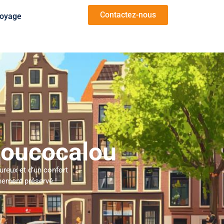
Contactez-nous
oyage
Loucocalou
ureux et d’un confort
nement préservé !